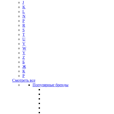
J
K
L
N
P
R
S
T
U
V
W
Y
Z
Б
Ж
К
Р
Смотреть все
Популярные бренды