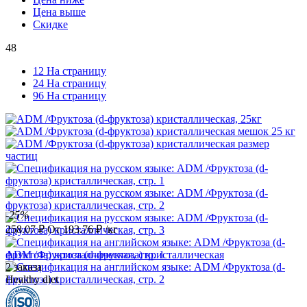
Цена выше
Скидке
48
12 На страницу
24 На страницу
96 На страницу
-25%
258.07
₽
От
193.76
₽
/кг
ADM /Фруктоза (d-фруктоза) кристаллическая
2 заказа
Healthy diet