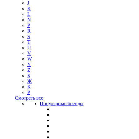
J
K
L
N
P
R
S
T
U
V
W
Y
Z
Б
Ж
К
Р
Смотреть все
Популярные бренды