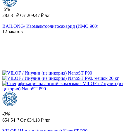
-5%
283.31
₽
От
269.47
₽
/кг
BAILONG/ Изомальтоолигосахарид (ИМО 900)
12 заказов
-3%
654.54
₽
От
634.18
₽
/кг
VILOF / Инулин (из цикория) NanoST P90