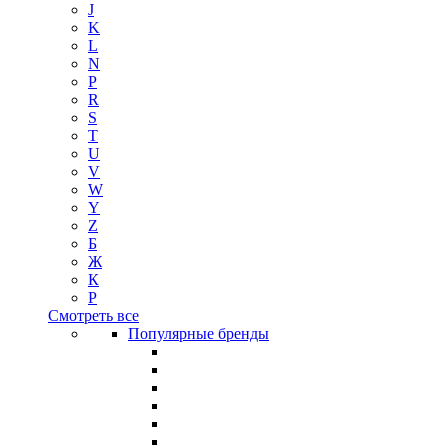
J
K
L
N
P
R
S
T
U
V
W
Y
Z
Б
Ж
К
Р
Смотреть все
Популярные бренды