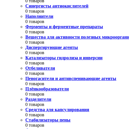
0 товаров
Синергисты антиокислителей
0 товаров
Наполнители
0 товаров
Ферменты и ферментные препараты
0 товаров
Вещества для активности полезных микроорган
0 товаров
Диспергирующие агенты
0 товаров
Катализаторы гидролиза и инверсии
0 товаров
Отбеливатели
0 товаров
Пеногасители и антивспенивающие агенты
0 товаров
Плёнкообразователи
0 товаров
Разделители
0 товаров
Средства для капсулирования
0 товаров
Стабилизаторы пены
0 товаров