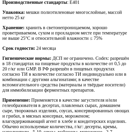
Производственные стандарты
: E401
Упаковка:
мешки полиэтиленовые многослойные, массой
нетто 25 кг
Хранение:
хранить в светонепроницаемом, хорошо
проветриваемом, сухом и прохладном месте при температуре
не выше 25°С и относительной влажности ≤ 75%
Срок годности:
24 месяца
Гигиенические нормы:
ДСП не ограничено. Codex: разрешён
в 18 стандартах на пищевые продукты в количестве от 0,5 до
20 г/кг или GMP. В РФ разрешён в пищевых продуктах
согласно ТИ в количестве согласно ТИ индивидуально или в
комбинации с другими альгинатами; в качестве
вспомогательного средства (материалы и твёрдые носители)
для иммобилизации ферментных препаратов.
Применение:
Применяется в качестве загустителя и/или
гелеобразователя в десертах, плавленых сырах, домашнем
сыре, творожных изделиях, соусах, консервированных овощах
и грибах, в мясных консер­вах, мороженом;
влагоудерживающий агент в хлебе и кондитер­ских изделиях.
Обычно используемые количества, г/кг: десерты, кремы,
наполнители - 5-10, соусы, майонезы, мороженое - 2-7,