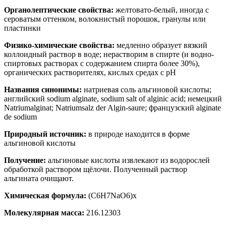
Органолептические свойства:
желтовато-белый, иногда с
сероватым оттенком, волокнистый порошок, гранулы или
пластинки
Физико-химические свойства:
медленно образует вязкий
коллоидный раствор в воде; нерастворим в спирте (и водно-
спиртовых растворах с содержанием спирта более 30%),
органических растворителях, кислых средах с рН
Названия синонимы:
натриевая соль альгиновой кислоты;
английский sodium alginate, sodium salt of alginic acid; немецкий
Natriumalginat; Natriumsalz der Algin-saure; французский alginate
de sodium
Природный источник:
в природе находится в форме
альгиновой кислоты
Получение:
альгиновые кислоты извлекают из водорослей
обработкой раствором щёлочи. Полученный раствор
альгината очищают.
Химическая формула:
(C6H7NaO6)x
Молекулярная масса:
216.12303