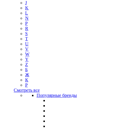
J
K
L
N
P
R
S
T
U
V
W
Y
Z
Б
Ж
К
Р
Смотреть все
Популярные бренды