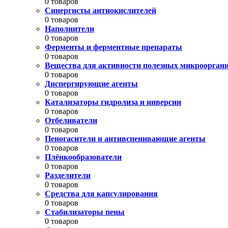
0 товаров
Синергисты антиокислителей
0 товаров
Наполнители
0 товаров
Ферменты и ферментные препараты
0 товаров
Вещества для активности полезных микроорган
0 товаров
Диспергирующие агенты
0 товаров
Катализаторы гидролиза и инверсии
0 товаров
Отбеливатели
0 товаров
Пеногасители и антивспенивающие агенты
0 товаров
Плёнкообразователи
0 товаров
Разделители
0 товаров
Средства для капсулирования
0 товаров
Стабилизаторы пены
0 товаров