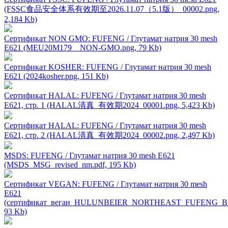
(FSSC食品安全体系有效期至2026.11.07（5.1版）_00002.png,
2,184 Kb)
Сертификат NON GMO: FUFENG / Глутамат натрия 30 mesh
Е621 (MEU20M179__NON-GMO.png, 79 Kb)
Сертификат KOSHER: FUFENG / Глутамат натрия 30 mesh
Е621 (2024kosher.png, 151 Kb)
Сертификат HALAL: FUFENG / Глутамат натрия 30 mesh
Е621, стр. 1 (HALAL清真_有效期2024_00001.png, 5,423 Kb)
Сертификат HALAL: FUFENG / Глутамат натрия 30 mesh
Е621, стр. 2 (HALAL清真_有效期2024_00002.png, 2,497 Kb)
MSDS: FUFENG / Глутамат натрия 30 mesh Е621
(MSDS_MSG_revised_nm.pdf, 195 Kb)
Сертификат VEGAN: FUFENG / Глутамат натрия 30 mesh
Е621
(сертификат_веган_HULUNBEIER_NORTHEAST_FUFENG_B
93 Kb)