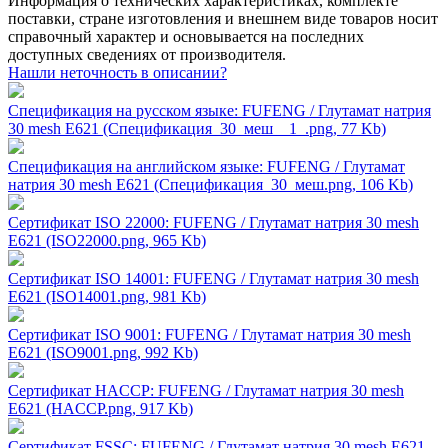
Информация о технических характеристиках, комплекте
поставки, стране изготовления и внешнем виде товаров носит
справочный характер и основывается на последних
доступных сведениях от производителя.
Нашли неточность в описании?
Спецификация на русском языке: FUFENG / Глутамат натрия
30 mesh Е621 (Спецификация_30_меш__1_.png, 77 Kb)
Спецификация на английском языке: FUFENG / Глутамат
натрия 30 mesh Е621 (Спецификация_30_меш.png, 106 Kb)
Сертификат ISO 22000: FUFENG / Глутамат натрия 30 mesh
Е621 (ISO22000.png, 965 Kb)
Сертификат ISO 14001: FUFENG / Глутамат натрия 30 mesh
Е621 (ISO14001.png, 981 Kb)
Сертификат ISO 9001: FUFENG / Глутамат натрия 30 mesh
Е621 (ISO9001.png, 992 Kb)
Сертификат HACCP: FUFENG / Глутамат натрия 30 mesh
Е621 (HACCP.png, 917 Kb)
Сертификат FSSC: FUFENG / Глутамат натрия 30 mesh Е621