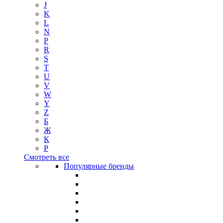
J
K
L
N
P
R
S
T
U
V
W
Y
Z
Б
Ж
К
Р
Смотреть все
Популярные бренды