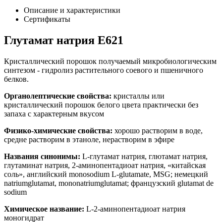
Описание и характеристики
Сертификаты
Глутамат натрия Е621
Кристаллический порошок получаемый микробиологическим
синтезом - гидролиз растительного соевого и пшеничного
белков.
Органолептические свойства:
кристаллы или
кристаллический порошок белого цвета практически без
запаха с характерным вкусом
Физико-химические свойства:
хорошо растворим в воде,
средне растворим в этаноле, нерастворим в эфире
Названия синонимы:
L-глутамат натрия, глютамат натрия,
глутаминат натрия, 2-аминопентадиоат натрия, «китайская
соль», английский monosodium L-glutamate, MSG; немецкий
natriumglutamat, mononatriumglutamat; французский glutamat de
sodium
Химическое название:
L-2-аминопентадиоат натрия
моногидрат