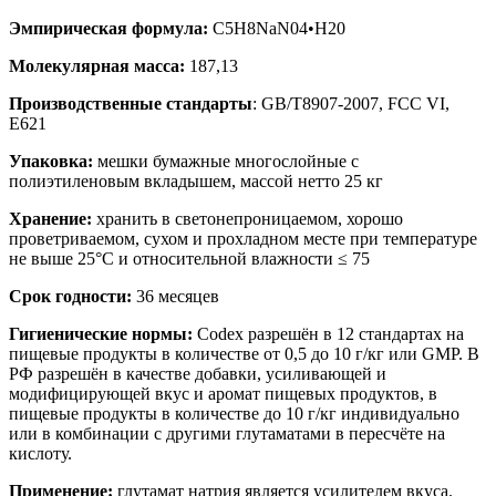
Эмпирическая формула:
C5H8NaN04•H20
Молекулярная масса:
187,13
Производственные стандарты
: GB/T8907-2007, FCC VI,
E621
Упаковка:
мешки бумажные многослойные с
полиэтиленовым вкладышем, массой нетто 25 кг
Хранение:
хранить в светонепроницаемом, хорошо
проветриваемом, сухом и прохладном месте при температуре
не выше 25°С и относительной влажности ≤ 75
Срок годности:
36 месяцев
Гигиенические нормы:
Codex разрешён в 12 стандартах на
пищевые продукты в количестве от 0,5 до 10 г/кг или GMP. В
РФ разрешён в качестве добавки, усиливающей и
модифицирующей вкус и аромат пищевых продуктов, в
пищевые продукты в количестве до 10 г/кг индивидуально
или в комбинации с другими глутаматами в пересчёте на
кислоту.
Применение:
глутамат натрия является усилителем вкуса.