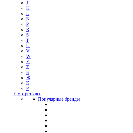
J
K
L
N
P
R
S
T
U
V
W
Y
Z
Б
Ж
К
Р
Смотреть все
Популярные бренды