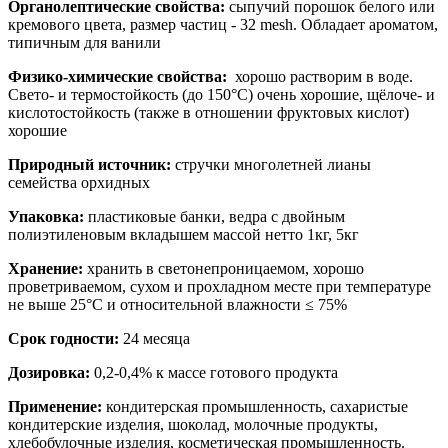
Органолептические свойства:
сыпучий порошок белого или
кремового цвета, размер частиц - 32 mesh. Обладает ароматом,
типичным для ванили
Физико-химические свойства:
хорошо растворим в воде.
Свето- и термостойкость (до 150°С) очень хорошие, щёлоче- и
кислотостойкость (также в отношении фруктовых кислот)
хорошие
Природный источник:
стручки многолетней лианы
семейства орхидных
Упаковка:
пластиковые банки, ведра с двойным
полиэтиленовым вкладышем массой нетто 1кг, 5кг
Хранение:
хранить в светонепроницаемом, хорошо
проветриваемом, сухом и прохладном месте при температуре
не выше 25°С и относительной влажности ≤ 75%
Срок годности:
24 месяца
Дозировка:
0,2-0,4% к массе готового продукта
Применение:
кондитерская промышленность, сахаристые
кондитерские изделия, шоколад, молочные продукты,
хлебобулочные изделия, косметическая промышленность.