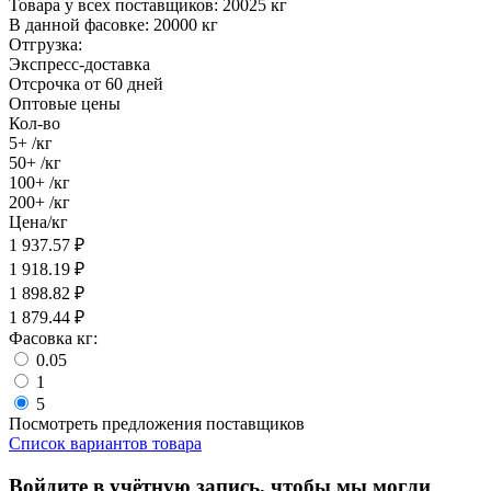
Товара у всех поставщиков:
20025 кг
В данной фасовке:
20000 кг
Отгрузка:
Экспресс-доставка
Отсрочка от 60 дней
Оптовые цены
Кол-во
5+
/кг
50+
/кг
100+
/кг
200+
/кг
Цена/кг
1 937.57
₽
1 918.19
₽
1 898.82
₽
1 879.44
₽
Фасовка кг:
0.05
1
5
Посмотреть предложения поставщиков
Список вариантов товара
Войдите в учётную запись, чтобы мы могли