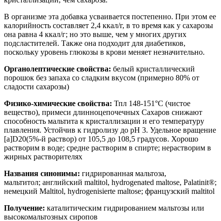
В организме эта добавка усваивается постепенно. При этом ее
калорийность составляет 2,4 ккал/г, в то время как у сахарозы
она равна 4 ккал/г; но это выше, чем у многих других
подсластителей. Также она подходит для диабетиков,
поскольку уровень глюкозы в крови меняет незначительно.
Органолептические свойства:
белый кристаллический
порошок без запаха со сладким вкусом (примерно 80% от
сладости сахарозы)
Физико-химические свойства:
Т
пл
148-151°С (чистое
вещество), примеси длинноцепочечных Сахаров снижают
способность мальтита к кристаллизации и его температуру
плавления. Устойчив к гидролизу до рН 3. Удельное вращение
[а]
D
20
(5%-й раствор) от 105,5 до 108,5 градусов. Хорошо
растворим в воде; средне растворим в спирте; нерастворим в
жирных растворителях
Названия синонимы:
гидрированная мальтоза,
мальтитол;
английский maltitol, hydrogenated maltose, Palatinit®;
немецкий Maltitol, hydrogenisierte maltose; французский maltitol
Получение:
каталитическим гидрированием мальтозы или
высокомальтозных сиропов