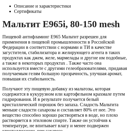
Описание и характеристики
Сертификаты
Мальтит Е965i, 80-150 mesh
Пищевой антифламинг Е965 Мальтит разрешен для
применения в пищевой промышленности в Российской
Федерации в соответствии с нормами и ТИ в качестве
загустителя, стабилизатора и желирующего агента в таких
продуктах как джем, желе, мармелады и другие им подобные,
а также в некоторых продуктах . Также часто она
используется вместе с другими гелеобразователями, придавая
получаемым гелям большую прозрачность, улучшая аромат,
повышая их стабильность.
Получают эту пищевую добавку из мальтозы, которая
содержится в кукурузном или картофельном крахмале путем
гидрирования. И в результате получается белый
кристаллический порошок без запаха. Сладость Мальтита
меньше сладости сахарозы и составляет 80% от нее. Это
вещество способно хорошо растворяться в воде, но плохо
растворяется в этиловом спирте. Также он устойчив к
температуре, не впитывает влагу и менее подвержен
кристаллизации, чем сахароза.