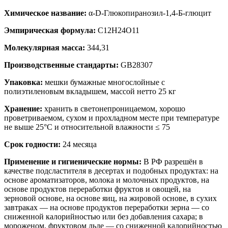
Химическое название:
α-D-Глюкопиранозил-1,4-Б-глюцит
Эмпирическая формула:
C
12
H
24
O
11
Молекулярная масса:
344,31
Производственные стандарты:
GB28307
Упаковка:
мешки бумажные многослойные с
полиэтиленовым вкладышем, массой нетто 25 кг
Хранение:
хранить в светонепроницаемом, хорошо
проветриваемом, сухом и прохладном месте при температуре
не выше 25°С и относительной влажности ≤ 75
Срок годности:
24 месяца
Применение и гигиенические нормы:
В РФ разрешён в
качестве подсластителя в десертах и подобных продуктах: на
основе ароматизаторов, молока и молочных продуктов, на
основе продуктов переработки фруктов и овощей, на
зерновой основе, на основе яиц, на жировой основе, в сухих
завтраках — на основе продуктов переработки зерна — со
сниженной калорийностью или без добавления сахара; в
мороженом, фруктовом льде — со сниженной калорийностью