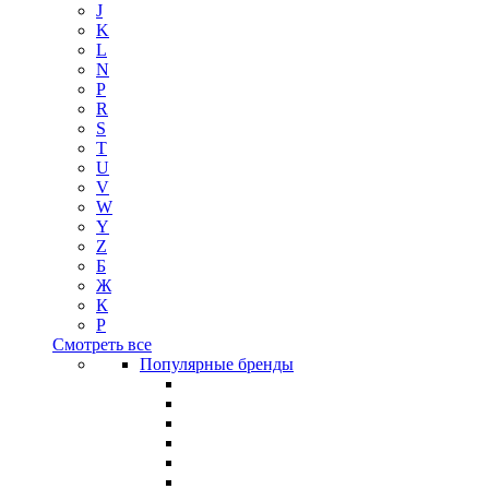
J
K
L
N
P
R
S
T
U
V
W
Y
Z
Б
Ж
К
Р
Смотреть все
Популярные бренды