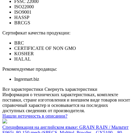
FSSC 22000
ISO22000
ISO9001
HASSP
BRCGS
Сертификат качества продукции:
BRC
CERTIFICATE OF NON GMO
KOSHER
HALAL
Рекомендуемые продавцы:
Ingremart.biz
Все характеристики
Свернуть характеристики
Информация о технических характеристиках, комплекте
поставки, стране изготовления и внешнем виде товаров носит
справочный характер и основывается на последних
доступных сведениях от производителя.
Нашли неточность в описании?
Спецификация на английском языке: GRAIN RAIN / Мальтит
Е965i, 80-150 mesh (SPECS_Maltitol_Powder__GY5100__80-