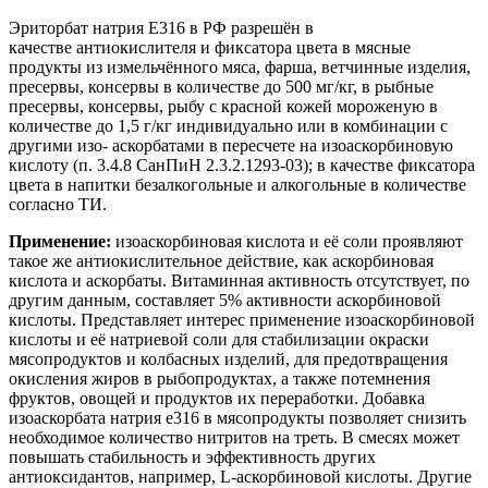
Эриторбат натрия Е316 в РФ разрешён в
качестве антиокислителя и фиксатора цвета в мясные
продукты из измельчённого мяса, фарша, ветчинные изделия,
пресервы, консервы в количестве до 500 мг/кг, в рыбные
пресервы, консервы, рыбу с красной кожей мороженую в
количестве до 1,5 г/кг индивидуально или в комбинации с
другими изо- аскорбатами в пересчете на изоаскорбиновую
кислоту (п. 3.4.8 СанПиН 2.3.2.1293-03); в качестве фиксатора
цвета в напитки безалкогольные и алкогольные в количестве
согласно ТИ.
Применение:
изоаскорбиновая кислота и её соли проявляют
такое же антиокислительное действие, как аскорбиновая
кислота и аскорбаты. Витаминная активность отсутствует, по
другим данным, составляет 5% активности аскорбиновой
кислоты. Представляет интерес применение изоаскорбиновой
кислоты и её натриевой соли для стабилизации окраски
мясопродуктов и колбасных изделий, для предотвращения
окисления жиров в рыбопродуктах, а также потемнения
фруктов, овощей и продуктов их переработки. Добавка
изоаскорбата натрия e316 в мясопродукты позволяет снизить
необходимое количество нитритов на треть. В смесях может
повышать стабильность и эффективность других
антиоксидантов, например, L-аскорбиновой кислоты. Другие