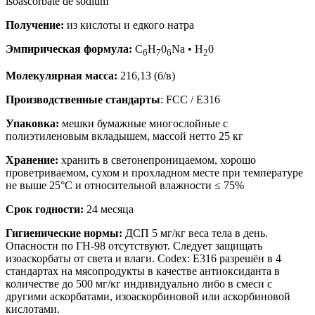
isoascorbate de sodium
Получение:
из кислоты и едкого натра
Эмпирическая формула:
C
H
0
Na • H
0
6
7
6
2
Молекулярная масса:
216,13 (б/в)
Производственные стандарты
: FCC / E316
Упаковка:
мешки бумажные многослойные с
полиэтиленовым вкладышем, массой нетто 25 кг
Хранение:
хранить в светонепроницаемом, хорошо
проветриваемом, сухом и прохладном месте при температуре
не выше 25°С и относительной влажности ≤ 75%
Срок годности:
24 месяца
Гигиенические нормы:
ДСП 5 мг/кг веса тела в день.
Опасности по ГН-98 отсутствуют. Следует защищать
изоаскорбаты от света и влаги. Codex: Е316 разрешён в 4
стандартах на мясопродукты в качестве антиоксиданта в
количестве до 500 мг/кг индивидуально либо в смеси с
другими аскорбатами, изоаскорбиновой или аскорбиновой
кислотами.