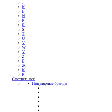
J
K
L
N
P
R
S
T
U
V
W
Y
Z
Б
Ж
К
Р
Смотреть все
Популярные бренды