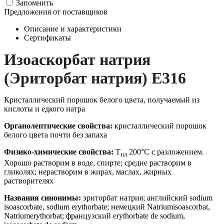
Запомнить
Предложения от поставщиков
Описание и характеристики
Сертификаты
Изоаскорбат натрия
(Эриторбат натрия) Е316
Кристаллический порошок белого цвета, получаемый из
кислоты и едкого натра
Органолептические свойства:
кристаллический порошок
белого цвета почти без запаха
Физико-химические свойства:
Т
200°С с разложением.
пл
Хорошо растворим в воде, спирте; средне растворим в
гликолях; нерастворим в жирах, маслах, жирных
растворителях
Названия синонимы:
эриторбат натрия; английский sodium
isoascorbate, sodium erythorbate; немецкий Natriumisoascorbat,
Natriumerythorbat; французский erythorbate de sodium,