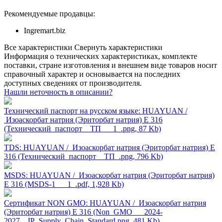
Рекомендуемые продавцы:
Ingremart.biz
Все характеристики
Свернуть характеристики
Информация о технических характеристиках, комплекте
поставки, стране изготовления и внешнем виде товаров носит
справочный характер и основывается на последних
доступных сведениях от производителя.
Нашли неточность в описании?
Технический паспорт на русском языке: HUAYUAN /
Изоаскорбат натрия (Эриторбат натрия) Е 316
(Технический_паспорт__ТП___1_.png, 87 Kb)
TDS: HUAYUAN / Изоаскорбат натрия (Эриторбат натрия) Е
316 (Технический_паспорт__ТП_.png, 796 Kb)
MSDS: HUAYUAN / Изоаскорбат натрия (Эриторбат натрия)
Е 316 (MSDS-1___1_.pdf, 1,928 Kb)
Сертификат NON GMO: HUAYUAN / Изоаскорбат натрия
(Эриторбат натрия) Е 316 (Non_GMO___2024-
2027__IP_Supply_Chain_Standard.png, 481 Kb)