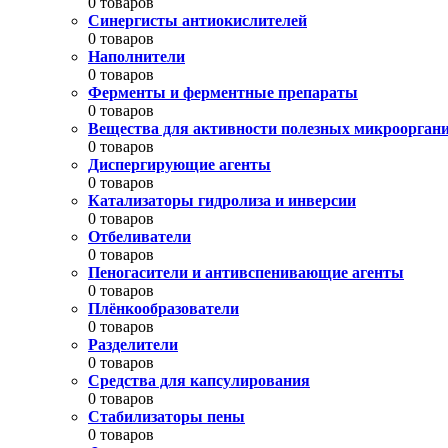
0 товаров
Синергисты антиокислителей
0 товаров
Наполнители
0 товаров
Ферменты и ферментные препараты
0 товаров
Вещества для активности полезных микроорган
0 товаров
Диспергирующие агенты
0 товаров
Катализаторы гидролиза и инверсии
0 товаров
Отбеливатели
0 товаров
Пеногасители и антивспенивающие агенты
0 товаров
Плёнкообразователи
0 товаров
Разделители
0 товаров
Средства для капсулирования
0 товаров
Стабилизаторы пены
0 товаров