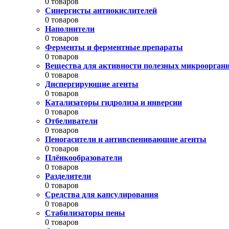
0 товаров
Синергисты антиокислителей
0 товаров
Наполнители
0 товаров
Ферменты и ферментные препараты
0 товаров
Вещества для активности полезных микроорган
0 товаров
Диспергирующие агенты
0 товаров
Катализаторы гидролиза и инверсии
0 товаров
Отбеливатели
0 товаров
Пеногасители и антивспенивающие агенты
0 товаров
Плёнкообразователи
0 товаров
Разделители
0 товаров
Средства для капсулирования
0 товаров
Стабилизаторы пены
0 товаров