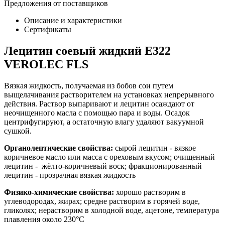
Предложения от поставщиков
Описание и характеристики
Сертификаты
Лецитин соевый жидкий Е322
VEROLEC FLS
Вязкая жидкость, получаемая из бобов сои путем
выщелачивания растворителем на установках непрерывного
действия. Раствор выпаривают и лецитин осаждают от
неочищенного масла с помощью пара и воды. Осадок
центрифугируют, а остаточную влагу удаляют вакуумной
сушкой.
Органолептические свойства:
сырой лецитин - вязкое
коричневое масло или масса с ореховым вкусом; очищенный
лецитин - жёлто-коричневый воск; фракционированный
лецитин - прозрачная вязкая жидкость
Физико-химические свойства:
хорошо растворим в
углеводородах, жирах; средне растворим в горячей воде,
гликолях; нерастворим в холодной воде, ацетоне, температура
плавления около 230°С