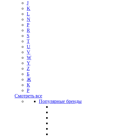
J
K
L
N
P
R
S
T
U
V
W
Y
Z
Б
Ж
К
Р
Смотреть все
Популярные бренды