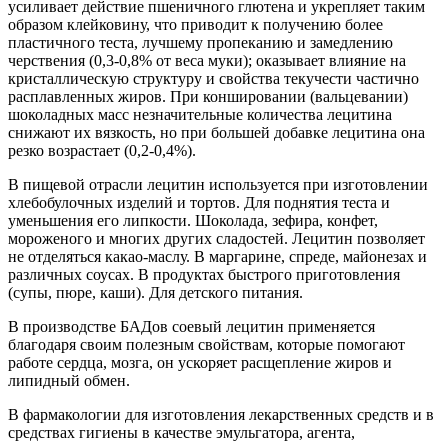
усиливает действие пшеничного глютена и укрепляет таким
образом клейковину, что приводит к получению более
пластичного теста, лучшему пропеканию и замедлению
черствения (0,3-0,8% от веса муки); оказывает влияние на
кристаллическую структуру и свойства текучести частично
расплавленных жиров. При коншировании (вальцевании)
шоколадных масс незначительные количества лецитина
снижают их вязкость, но при большей добавке лецитина она
резко возрастает (0,2-0,4%).
В пищевой отрасли лецитин используется при изготовлении
хлебобулочных изделий и тортов. Для поднятия теста и
уменьшения его липкости. Шоколада, зефира, конфет,
мороженого и многих других сладостей. Лецитин позволяет
не отделяться какао-маслу. В маргарине, спреде, майонезах и
различных соусах. В продуктах быстрого приготовления
(супы, пюре, каши). Для детского питания.
В производстве БАДов соевый лецитин применяется
благодаря своим полезным свойствам, которые помогают
работе сердца, мозга, он ускоряет расщепление жиров и
липидный обмен.
В фармакологии для изготовления лекарственных средств и в
средствах гигиены в качестве эмульгатора, агента,