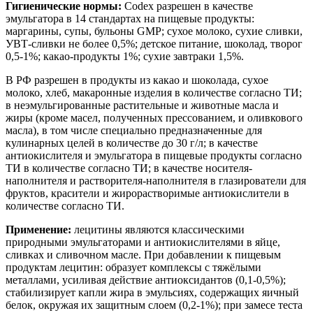
Гигиенические нормы:
Codex разрешен в качестве
эмульгатора в 14 стандартах на пищевые продукты:
маргарины, супы, бульоны GMP; сухое молоко, сухие сливки,
УВТ-сливки не более 0,5%; детское питание, шоколад, творог
0,5-1%; какао-продукты 1%; сухие завтраки 1,5%.
В РФ разрешен в продукты из какао и шоколада, сухое
молоко, хлеб, макаронные изделия в количестве согласно ТИ;
в неэмульгированные растительные и животные масла и
жиры (кроме масел, полученных прессованием, и оливкового
масла), в том числе специально предназначенные для
кулинарных целей в количестве до 30 г/л; в качестве
антиокислителя и эмульгатора в пищевые продукты согласно
ТИ в количестве согласно ТИ; в качестве носителя-
наполнителя и растворителя-наполнителя в глазирователи для
фруктов, красители и жирорастворимые антиокислители в
количестве согласно ТИ.
Применение:
лецитины являются классическими
природными эмульгаторами и антиокислителями в яйце,
сливках и сливочном масле. При добавлении к пищевым
продуктам лецитин: образует комплексы с тяжёлыми
металлами, усиливая действие антиоксидантов (0,1-0,5%);
стабилизирует капли жира в эмульсиях, содержащих яичный
белок, окружая их защитным слоем (0,2-1%); при замесе теста