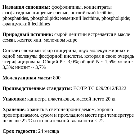
Названия синонимы:
фосфолипиды, концентраты
фосфатидные пищевые соевые; английский lecithins,
phosphatides, phospholipids; немецкий lecithine, phospholipide;
французский lecithines
Природный источник:
сырой лецитин встречается в масле
семян, желтке яиц, молочном жире
Состав:
сложный эфир глицерина, двух молекул жирных и
одной молекулы фосфорной кислоты, которая в свою очередь
этерифицирована. Общий Р ~ 3,0%; общий N ~ 1,5%; холин ~
3,3%; инозит ~ 3,7%
Молекулярная масса:
800
Производственные стандарты
: ЕС/ТР ТС 029/2012/E322
Упаковка:
канистра пластиковая, массой нетто 20 кг
Хранение:
хранить в светонепроницаемом, хорошо
проветриваемом, сухом и прохладном месте при температуре
не выше 25°С и относительной влажности ≤ 75
Срок годности:
24 месяца