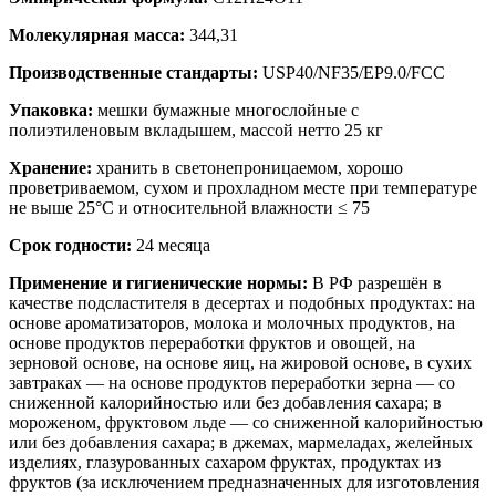
Молекулярная масса:
344,31
Производственные стандарты:
USP40/NF35/EP9.0/FCC
Упаковка:
мешки бумажные многослойные с
полиэтиленовым вкладышем, массой нетто 25 кг
Хранение:
хранить в светонепроницаемом, хорошо
проветриваемом, сухом и прохладном месте при температуре
не выше 25°С и относительной влажности ≤ 75
Срок годности:
24 месяца
Применение и гигиенические нормы:
В РФ разрешён в
качестве подсластителя в десертах и подобных продуктах: на
основе ароматизаторов, молока и молочных продуктов, на
основе продуктов переработки фруктов и овощей, на
зерновой основе, на основе яиц, на жировой основе, в сухих
завтраках — на основе продуктов переработки зерна — со
сниженной калорийностью или без добавления сахара; в
мороженом, фруктовом льде — со сниженной калорийностью
или без добавления сахара; в джемах, мармеладах, желейных
изделиях, глазурованных сахаром фруктах, продуктах из
фруктов (за исключением предназначенных для изготовления