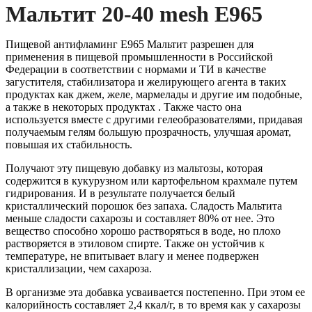
Мальтит 20-40 mesh E965
Пищевой антифламинг Е965 Мальтит разрешен для
применения в пищевой промышленности в Российской
Федерации в соответствии с нормами и ТИ в качестве
загустителя, стабилизатора и желирующего агента в таких
продуктах как джем, желе, мармелады и другие им подобные,
а также в некоторых продуктах . Также часто она
используется вместе с другими гелеобразователями, придавая
получаемым гелям большую прозрачность, улучшая аромат,
повышая их стабильность.
Получают эту пищевую добавку из мальтозы, которая
содержится в кукурузном или картофельном крахмале путем
гидрирования. И в результате получается белый
кристаллический порошок без запаха. Сладость Мальтита
меньше сладости сахарозы и составляет 80% от нее. Это
вещество способно хорошо растворяться в воде, но плохо
растворяется в этиловом спирте. Также он устойчив к
температуре, не впитывает влагу и менее подвержен
кристаллизации, чем сахароза.
В организме эта добавка усваивается постепенно. При этом ее
калорийность составляет 2,4 ккал/г, в то время как у сахарозы