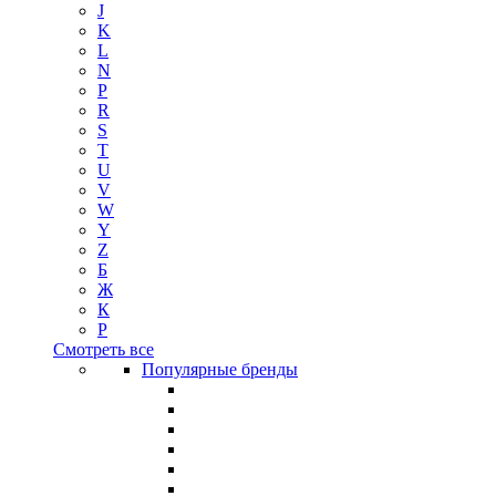
J
K
L
N
P
R
S
T
U
V
W
Y
Z
Б
Ж
К
Р
Смотреть все
Популярные бренды