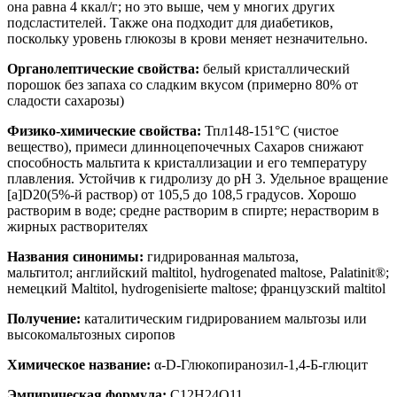
она равна 4 ккал/г; но это выше, чем у многих других
подсластителей. Также она подходит для диабетиков,
поскольку уровень глюкозы в крови меняет незначительно.
Органолептические свойства:
белый кристаллический
порошок без запаха со сладким вкусом (примерно 80% от
сладости сахарозы)
Физико-химические свойства:
Т
пл
148-151°С (чистое
вещество), примеси длинноцепочечных Сахаров снижают
способность мальтита к кристаллизации и его температуру
плавления. Устойчив к гидролизу до рН 3. Удельное вращение
[а]
D
20
(5%-й раствор) от 105,5 до 108,5 градусов. Хорошо
растворим в воде; средне растворим в спирте; нерастворим в
жирных растворителях
Названия синонимы:
гидрированная мальтоза,
мальтитол;
английский maltitol, hydrogenated maltose, Palatinit®;
немецкий Maltitol, hydrogenisierte maltose; французский maltitol
Получение:
каталитическим гидрированием мальтозы или
высокомальтозных сиропов
Химическое название:
α-D-Глюкопиранозил-1,4-Б-глюцит
Эмпирическая формула:
C
12
H
24
O
11