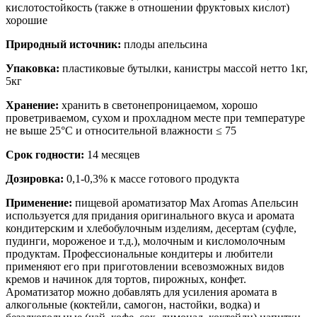
кислотостойкость (также в отношении фруктовых кислот)
хорошие
Природный источник:
плоды апельсина
Упаковка:
пластиковые бутылки, канистры массой нетто 1кг,
5кг
Хранение:
хранить в светонепроницаемом, хорошо
проветриваемом, сухом и прохладном месте при температуре
не выше 25°С и относительной влажности ≤ 75
Срок годности:
14 месяцев
Дозировка:
0,1-0,3% к массе готового продукта
Применение:
пищевой ароматизатор Max Aromas Апельсин
используется для придания оригинального вкуса и аромата
кондитерским и хлебобулочным изделиям, десертам (суфле,
пудинги, мороженое и т.д.), молочным и кисломолочным
продуктам. Профессиональные кондитеры и любители
применяют его при приготовлении всевозможных видов
кремов и начинок для тортов, пирожных, конфет.
Ароматизатор можно добавлять для усиления аромата в
алкогольные (коктейли, самогон, настойки, водка) и