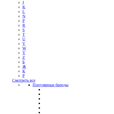
J
K
L
N
P
R
S
T
U
V
W
Y
Z
Б
Ж
К
Р
Смотреть все
Популярные бренды