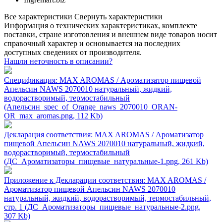
Все характеристики
Свернуть характеристики
Информация о технических характеристиках, комплекте
поставки, стране изготовления и внешнем виде товаров носит
справочный характер и основывается на последних
доступных сведениях от производителя.
Нашли неточность в описании?
Спецификация: MAX AROMAS / Ароматизатор пищевой
Апельсин NAWS 2070010 натуральный, жидкий,
водорастворимый, термостабильный
(Апельсин_spec_of_Orange_naws_2070010_ORAN-
OR_max_aromas.png, 112 Kb)
Декларация соответствия: MAX AROMAS / Ароматизатор
пищевой Апельсин NAWS 2070010 натуральный, жидкий,
водорастворимый, термостабильный
(ДС_Ароматизаторы_пищевые_натуральные-1.png, 261 Kb)
Приложение к Декларации соответствия: MAX AROMAS /
Ароматизатор пищевой Апельсин NAWS 2070010
натуральный, жидкий, водорастворимый, термостабильный,
стр. 1 (ДС_Ароматизаторы_пищевые_натуральные-2.png,
307 Kb)