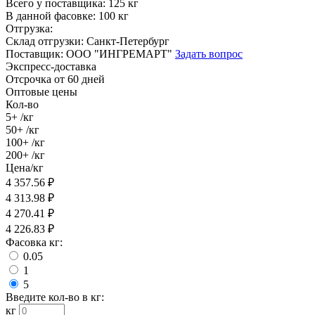
Всего у поставщика:
125 кг
В данной фасовке:
100 кг
Отгрузка:
Склад отгрузки:
Санкт-Петербург
Поставщик:
ООО "ИНГРЕМАРТ"
Задать вопрос
Экспресс-доставка
Отсрочка от 60 дней
Оптовые цены
Кол-во
5+
/кг
50+
/кг
100+
/кг
200+
/кг
Цена/кг
4 357.56
₽
4 313.98
₽
4 270.41
₽
4 226.83
₽
Фасовка кг:
0.05
1
5
Введите кол-во в кг:
кг