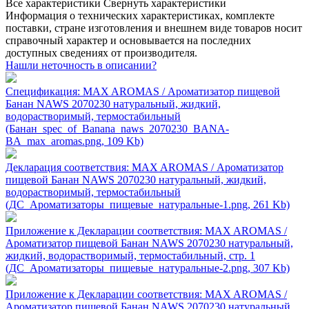
Все характеристики
Свернуть характеристики
Информация о технических характеристиках, комплекте
поставки, стране изготовления и внешнем виде товаров носит
справочный характер и основывается на последних
доступных сведениях от производителя.
Нашли неточность в описании?
Спецификация: MAX AROMAS / Ароматизатор пищевой
Банан NAWS 2070230 натуральный, жидкий,
водорастворимый, термостабильный
(Банан_spec_of_Banana_naws_2070230_BANA-
BA_max_aromas.png, 109 Kb)
Декларация соответствия: MAX AROMAS / Ароматизатор
пищевой Банан NAWS 2070230 натуральный, жидкий,
водорастворимый, термостабильный
(ДС_Ароматизаторы_пищевые_натуральные-1.png, 261 Kb)
Приложение к Декларации соответствия: MAX AROMAS /
Ароматизатор пищевой Банан NAWS 2070230 натуральный,
жидкий, водорастворимый, термостабильный, стр. 1
(ДС_Ароматизаторы_пищевые_натуральные-2.png, 307 Kb)
Приложение к Декларации соответствия: MAX AROMAS /
Ароматизатор пищевой Банан NAWS 2070230 натуральный,