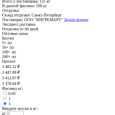
Всего у поставщика:
125 кг
В данной фасовке:
100 кг
Отгрузка:
Склад отгрузки:
Санкт-Петербург
Поставщик:
ООО "ИНГРЕМАРТ"
Задать вопрос
Экспресс-доставка
Отсрочка от 60 дней
Оптовые цены
Кол-во
5+
/кг
50+
/кг
100+
/кг
200+
/кг
Цена/кг
3 482.52
₽
3 447.69
₽
3 412.87
₽
3 378.04
₽
Фасовка кг:
0.05
1
5
Введите кол-во в кг:
кг