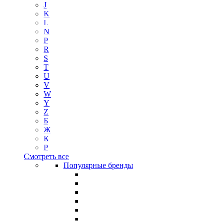
J
K
L
N
P
R
S
T
U
V
W
Y
Z
Б
Ж
К
Р
Смотреть все
Популярные бренды