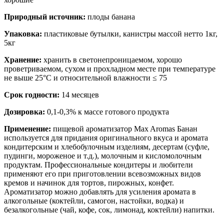
Природный источник:
плоды банана
Упаковка:
пластиковые бутылки, канистры массой нетто 1кг,
5кг
Хранение:
хранить в светонепроницаемом, хорошо
проветриваемом, сухом и прохладном месте при температуре
не выше 25°С и относительной влажности ≤ 75
Срок годности:
14 месяцев
Дозировка:
0,1-0,3% к массе готового продукта
Применение:
пищевой ароматизатор Max Aromas Банан
используется для придания оригинального вкуса и аромата
кондитерским и хлебобулочным изделиям, десертам (суфле,
пудинги, мороженое и т.д.), молочным и кисломолочным
продуктам. Профессиональные кондитеры и любители
применяют его при приготовлении всевозможных видов
кремов и начинок для тортов, пирожных, конфет.
Ароматизатор можно добавлять для усиления аромата в
алкогольные (коктейли, самогон, настойки, водка) и
безалкогольные (чай, кофе, сок, лимонад, коктейли) напитки.