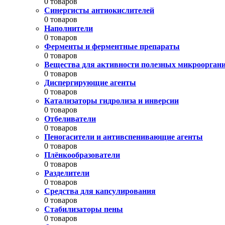
0 товаров
Синергисты антиокислителей
0 товаров
Наполнители
0 товаров
Ферменты и ферментные препараты
0 товаров
Вещества для активности полезных микроорган
0 товаров
Диспергирующие агенты
0 товаров
Катализаторы гидролиза и инверсии
0 товаров
Отбеливатели
0 товаров
Пеногасители и антивспенивающие агенты
0 товаров
Плёнкообразователи
0 товаров
Разделители
0 товаров
Средства для капсулирования
0 товаров
Стабилизаторы пены
0 товаров