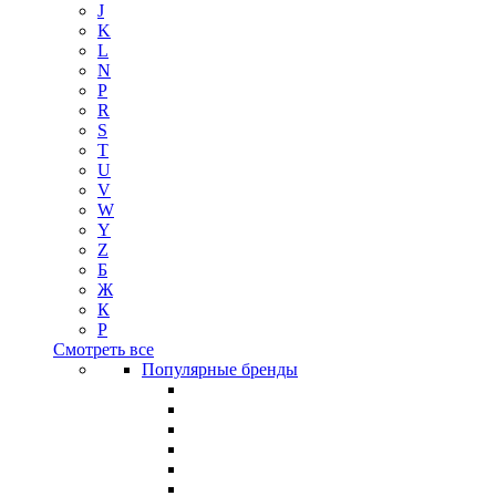
J
K
L
N
P
R
S
T
U
V
W
Y
Z
Б
Ж
К
Р
Смотреть все
Популярные бренды