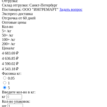
Отгрузка:
Склад отгрузки:
Санкт-Петербург
Поставщик:
ООО "ИНГРЕМАРТ"
Задать вопрос
Экспресс-доставка
Отсрочка от 60 дней
Оптовые цены
Кол-во
5+
/кг
50+
/кг
100+
/кг
200+
/кг
Цена/кг
4 683.69
₽
4 636.85
₽
4 590.02
₽
4 543.18
₽
Фасовка кг:
0.05
1
5
Введите кол-во в кг:
кг
Кол-во упаковок:
шт