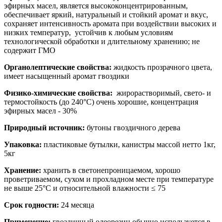
эфирных масел, является высококонцентрированным,
обеспечивает яркий, натуральный и стойкий аромат и вкус,
сохраняет интенсивность аромата при воздействии высоких и
низких температур, устойчив к любым условиям
технологической обработки и длительному хранению; не
содержит ГМО
Органолептические свойства:
жидкость прозрачного цвета,
имеет насыщенный аромат гвоздики
Физико-химические свойства:
жирорастворимый, свето- и
термостойкость (до 240°С) очень хорошие, концентрация
эфирных масел - 30%
Природный источник:
бутоны гвоздичного дерева
Упаковка:
пластиковые бутылки, канистры массой нетто 1кг,
5кг
Хранение:
хранить в светонепроницаемом, хорошо
проветриваемом, сухом и прохладном месте при температуре
не выше 25°С и относительной влажности ≤ 75
Срок годности:
24 месяца
Применение:
гвоздичный олеорезин обычно используется в