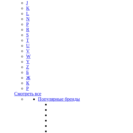
J
K
L
N
P
R
S
T
U
V
W
Y
Z
Б
Ж
К
Р
Смотреть все
Популярные бренды