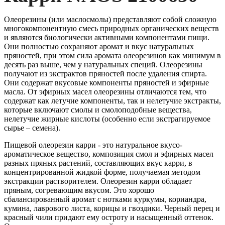
Олеорезины (или маслосмолы)
представляют собой сложную
многокомпонентную смесь природных органических веществ
и являются биологически активными компонентами пищи.
Они полностью сохраняют аромат и вкус натуральных
пряностей, при этом сила аромата олеорезинов как минимум в
десять раз выше, чем у натуральных специй. Олеорезины
получают из экстрактов пряностей после удаления спирта.
Они содержат вкусовые компоненты пряностей и эфирные
масла. От эфирных масел олеорезины отличаются тем, что
содержат как летучие компоненты, так и нелетучие экстракты,
которые включают смолы и смолоподобные вещества,
нелетучие жирные кислоты (особенно если экстрагируемое
сырье – семена).
Пищевой олеорезин карри - это натуральное вкусо-
ароматическое вещество, композиция смол и эфирных масел
разных пряных растений, составляющих вкус карри, в
концентрированной жидкой форме, получаемая методом
экстракции растворителем. Олеорезин карри обладает
пряным, согревающим вкусом. Это хорошо
сбалансированный аромат с нотками куркумы, кориандра,
кумина, лаврового листа, корицы и гвоздики. Черный перец и
красный чили придают ему остроту и насыщенный оттенок.