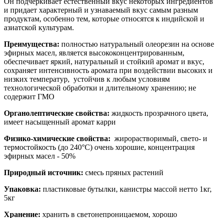
Он подчеркивает естественный вкус некоторых ингредиентов
и придает характерный и узнаваемый вкус самым разным
продуктам, особенно тем, которые относятся к индийской и
азиатской культурам.
Преимущества:
полностью натуральный олеорезин на основе
эфирных масел, является высококонцентрированным,
обеспечивает яркий, натуральный и стойкий аромат и вкус,
сохраняет интенсивность аромата при воздействии высоких и
низких температур, устойчив к любым условиям
технологической обработки и длительному хранению; не
содержит ГМО
Органолептические свойства:
жидкость прозрачного цвета,
имеет насыщенный аромат карри
Физико-химические свойства:
жирорастворимый, свето- и
термостойкость (до 240°С) очень хорошие, концентрация
эфирных масел - 50%
Природный источник:
смесь пряных растений
Упаковка:
пластиковые бутылки, канистры массой нетто 1кг,
5кг
Хранение:
хранить в светонепроницаемом, хорошо