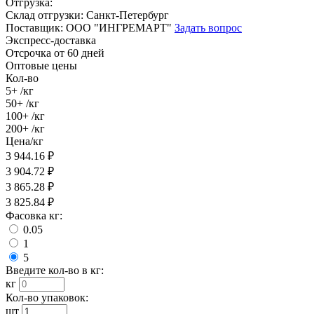
Отгрузка:
Склад отгрузки:
Санкт-Петербург
Поставщик:
ООО "ИНГРЕМАРТ"
Задать вопрос
Экспресс-доставка
Отсрочка от 60 дней
Оптовые цены
Кол-во
5+
/кг
50+
/кг
100+
/кг
200+
/кг
Цена/кг
3 944.16
₽
3 904.72
₽
3 865.28
₽
3 825.84
₽
Фасовка кг:
0.05
1
5
Введите кол-во в кг:
кг
Кол-во упаковок:
шт