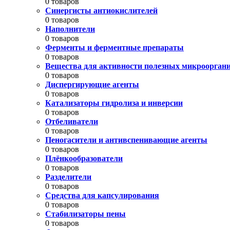
0 товаров
Синергисты антиокислителей
0 товаров
Наполнители
0 товаров
Ферменты и ферментные препараты
0 товаров
Вещества для активности полезных микроорган
0 товаров
Диспергирующие агенты
0 товаров
Катализаторы гидролиза и инверсии
0 товаров
Отбеливатели
0 товаров
Пеногасители и антивспенивающие агенты
0 товаров
Плёнкообразователи
0 товаров
Разделители
0 товаров
Средства для капсулирования
0 товаров
Стабилизаторы пены
0 товаров