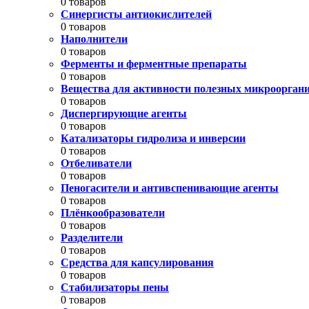
0 товаров
Синергисты антиокислителей
0 товаров
Наполнители
0 товаров
Ферменты и ферментные препараты
0 товаров
Вещества для активности полезных микроорган
0 товаров
Диспергирующие агенты
0 товаров
Катализаторы гидролиза и инверсии
0 товаров
Отбеливатели
0 товаров
Пеногасители и антивспенивающие агенты
0 товаров
Плёнкообразователи
0 товаров
Разделители
0 товаров
Средства для капсулирования
0 товаров
Стабилизаторы пены
0 товаров