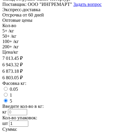
Поставщик:
ООО "ИНГРЕМАРТ"
Задать вопрос
Экспресс-доставка
Отсрочка от 60 дней
Оптовые цены
Кол-во
5+
/кг
50+
/кг
100+
/кг
200+
/кг
Цена/кг
7 013.45
₽
6 943.32
₽
6 873.18
₽
6 803.05
₽
Фасовка кг:
0.05
1
5
Введите кол-во в кг:
кг
Кол-во упаковок:
шт
Сумма: