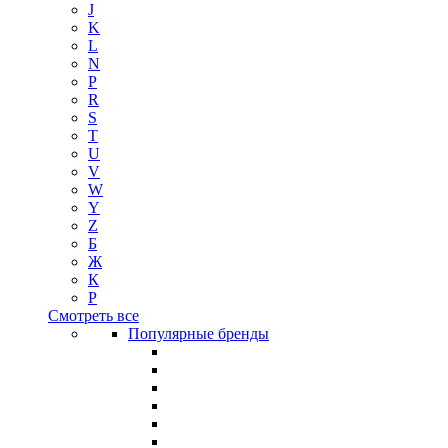
J
K
L
N
P
R
S
T
U
V
W
Y
Z
Б
Ж
К
Р
Смотреть все
Популярные бренды