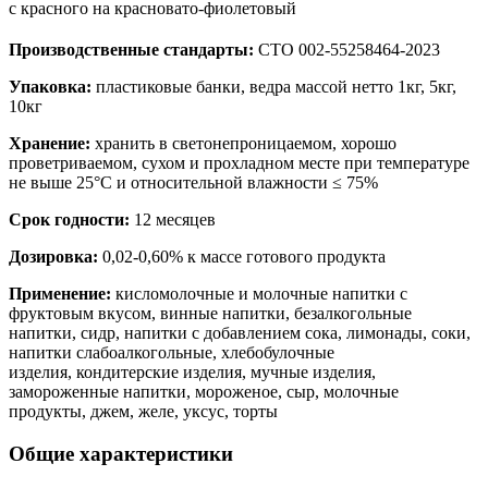
с красного на красновато-фиолетовый
Производственные стандарты:
СТО 002-55258464-2023
Упаковка:
пластиковые банки, ведра массой нетто 1кг, 5кг,
10кг
Хранение:
хранить в светонепроницаемом, хорошо
проветриваемом, сухом и прохладном месте при температуре
не выше 25°С и относительной влажности ≤ 75%
Срок годности:
12 месяцев
Дозировка:
0,02-0,60% к массе готового продукта
Применение:
кисломолочные и молочные напитки с
фруктовым вкусом, винные напитки, безалкогольные
напитки, сидр, напитки с добавлением сока, лимонады, соки,
напитки слабоалкогольные, х
лебобулочные
изделия
,
кондитерские
изделия
,
мучные
изделия
,
замороженные
напитки
,
мороженое,
сыр
,
молочные
продукты
,
джем
,
желе, уксус, торты
Общие характеристики