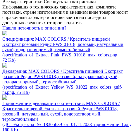
Все характеристики
Свернуть характеристики
Информация о технических характеристиках, комплекте
поставки, стране изготовления и внешнем виде товаров носит
справочный характер и основывается на последних
доступных сведениях от производителя.
Нашли неточность в описании?
Спецификация: MAX COLORS / Краситель пищевой
Экстракт розовый Редис PWS 01018, розовый, натуральный,
сухой, водорастворимый, термостабильный
(specification_of_Extract_Pink_PWS_01018_max_colors.png,
72 Kb)
Декларация: MAX COLORS / Краситель пищевой Экстракт
розовый Редис PWS 01018, розовый, натуральный, сухой,
водорастворимый, термостабильный
(specification_of_Extract_Yellow_WS_01022_max_colors_gnlf-
ni.png, 75 Kb)
Приложение к декларации соответствия: MAX COLORS /
Краситель пищевой Экстракт розовый Редис PWS 01018,
розовый, натуральный, сухой, водорастворимый,
термостабильный
(ДС_Экстракты_№_18305639_от_01.11.2023_приложение_1.png
160 Kb)