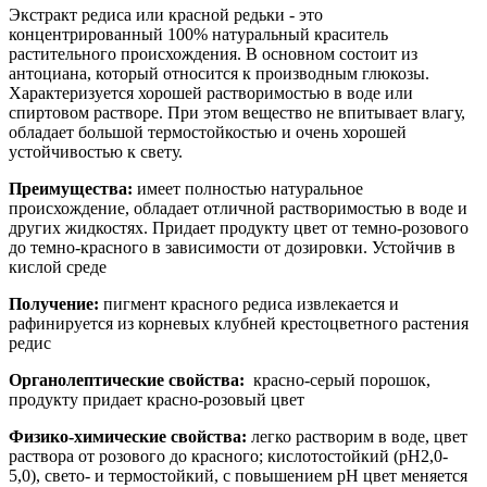
Экстракт редиса или красной редьки - это
концентрированный 100% натуральный краситель
растительного происхождения. В основном состоит из
антоциана, который относится к производным глюкозы.
Характеризуется хорошей растворимостью в воде или
спиртовом растворе. При этом вещество не впитывает влагу,
обладает большой термостойкостью и очень хорошей
устойчивостью к свету.
Преимущества:
имеет полностью натуральное
происхождение, обладает отличной растворимостью в воде и
других жидкостях. Придает продукту цвет от темно-розового
до темно-красного в зависимости от дозировки. Устойчив в
кислой среде
Получение:
п
игмент
красного
редиса
извлекается
и
рафинируется
из
корневых
клубней
крестоцветного
растения
редис
Органолептические свойства:
красно-серый порошок,
продукту придает красно-розовый цвет
Физико-химические свойства:
легко растворим в воде, цвет
раствора от розового до красного; кислотостойкий (рН2,0-
5,0), свето- и термостойкий, с повышением рН цвет меняется