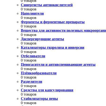
0 товаров
Синергисты антиокислителей
0 товаров
Наполнители
0 товаров
Ферменты и ферментные препараты
0 товаров
Вещества для активности полезных микроорган
0 товаров
Диспергирующие агенты
0 товаров
Катализаторы гидролиза и инверсии
0 товаров
Отбеливатели
0 товаров
Пеногасители и антивспенивающие агенты
0 товаров
Плёнкообразователи
0 товаров
Разделители
0 товаров
Средства для капсулирования
0 товаров
Стабилизаторы пены
0 товаров