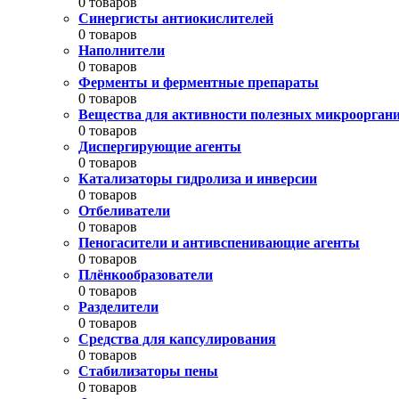
0 товаров
Синергисты антиокислителей
0 товаров
Наполнители
0 товаров
Ферменты и ферментные препараты
0 товаров
Вещества для активности полезных микроорган
0 товаров
Диспергирующие агенты
0 товаров
Катализаторы гидролиза и инверсии
0 товаров
Отбеливатели
0 товаров
Пеногасители и антивспенивающие агенты
0 товаров
Плёнкообразователи
0 товаров
Разделители
0 товаров
Средства для капсулирования
0 товаров
Стабилизаторы пены
0 товаров