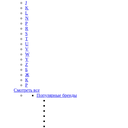
J
K
L
N
P
R
S
T
U
V
W
Y
Z
Б
Ж
К
Р
Смотреть все
Популярные бренды