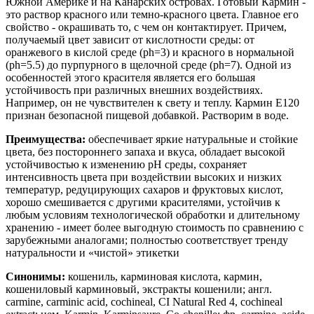
Южной Америке и на Канарских островах. Готовый Кармин -
это раствор красного или темно-красного цвета. Главное его
свойство - окрашивать то, с чем он контактирует. Причем,
получаемый цвет зависит от кислотности среды: от
оранжевого в кислой среде (ph=3) и красного в нормальной
(ph=5.5) до пурпурного в щелочной среде (ph=7). Одной из
особенностей этого красителя является его большая
устойчивость при различных внешних воздействиях.
Например, он не чувствителен к свету и теплу. Кармин Е120
признан безопасной пищевой добавкой. Растворим в воде.
Преимущества:
обеспечивает яркие натуральные и стойкие
цвета, без постороннего запаха и вкуса, обладает высокой
устойчивостью к изменению pH среды, сохраняет
интенсивность цвета при воздействии высоких и низких
температур, редуцирующих сахаров и фруктовых кислот,
хорошо смешивается с другими красителями, устойчив к
любым условиям технологической обработки и длительному
хранению - имеет более выгодную стоимость по сравнению с
зарубежными аналогами; полностью соответствует тренду
натуральности и «чистой» этикетки
Синонимы:
кошениль, карминовая кислота, кармин,
кошениловый карминовый, экстракты кошенили; англ.
carmine, carminic acid, cochineal, CI Natural Red 4, cochineal