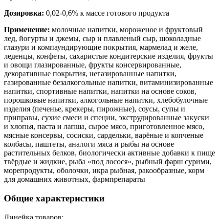
Дозировка:
0,02-0,6% к массе готового продукта
Применение:
молочные напитки, мороженое и фруктовый
лед, йогурты и джемы, сыр и плавленый сыр, шоколадные
глазури и компаундирующие покрытия, мармелад и желе,
леденцы, конфеты, сахаристые кондитерские изделия, фрукты
и овощи глазированные, фрукты консервированные,
декоративные покрытия, негазированные напитки,
газированные безалкогольные напитки, витаминизированные
напитки, спортивные напитки, напитки на основе соков,
порошковые напитки, алкогольные напитки, хлебобулочные
изделия (печенье, крекеры, пирожные), соусы, супы и
приправы, сухие смеси и специи, экструдированные закуски
и хлопья, паста и лапша, сырое мясо, приготовленное мясо,
мясные консервы, сосиски, сардельки, варёные и копченые
колбасы, паштеты, аналоги мяса и рыбы на основе
растительных белков, биологически активные добавки к пище
твёрдые и жидкие, рыба «под лосося», рыбный фарш сурими,
морепродукты, оболочки, икра рыбная, ракообразные, корм
для домашних животных, фармпрепараты
Общие характеристики
Линейка товаров: