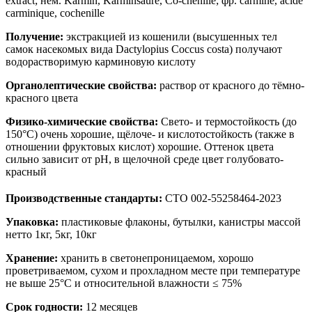
extract; нем. Karmin, Karminsaure, Co-chenille; фр. carmine, acide
carminique, cochenille
Получение:
экстракцией из кошенили (высушенных тел
самок насекомых вида Dactylopius Coccus costa) получают
водорастворимую карминовую кислоту
Органолептические свойства:
раствор от красного до тёмно-
красного цвета
Физико-химические свойства:
Свето- и термостойкость (до
150°С) очень хорошие, щёлоче- и кислотостойкость (также в
отношении фруктовых кислот) хорошие. Оттенок цвета
сильно зависит от рН, в щелочной среде цвет голубовато-
красный
Производственные стандарты:
СТО 002-55258464-2023
Упаковка:
пластиковые флаконы, бутылки, канистры массой
нетто 1кг, 5кг, 10кг
Хранение:
хранить в светонепроницаемом, хорошо
проветриваемом, сухом и прохладном месте при температуре
не выше 25°С и относительной влажности ≤ 75%
Срок годности:
12 месяцев