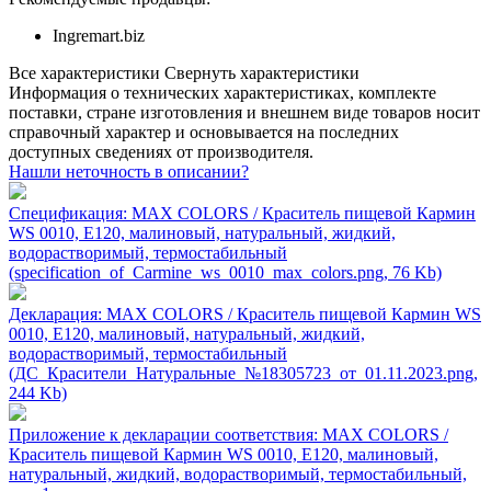
Ingremart.biz
Все характеристики
Свернуть характеристики
Информация о технических характеристиках, комплекте
поставки, стране изготовления и внешнем виде товаров носит
справочный характер и основывается на последних
доступных сведениях от производителя.
Нашли неточность в описании?
Спецификация: MAX COLORS / Краситель пищевой Кармин
WS 0010, Е120, малиновый, натуральный, жидкий,
водорастворимый, термостабильный
(specification_of_Carmine_ws_0010_max_colors.png, 76 Kb)
Декларация: MAX COLORS / Краситель пищевой Кармин WS
0010, Е120, малиновый, натуральный, жидкий,
водорастворимый, термостабильный
(ДС_Красители_Натуральные_№18305723_от_01.11.2023.png,
244 Kb)
Приложение к декларации соответствия: MAX COLORS /
Краситель пищевой Кармин WS 0010, Е120, малиновый,
натуральный, жидкий, водорастворимый, термостабильный,