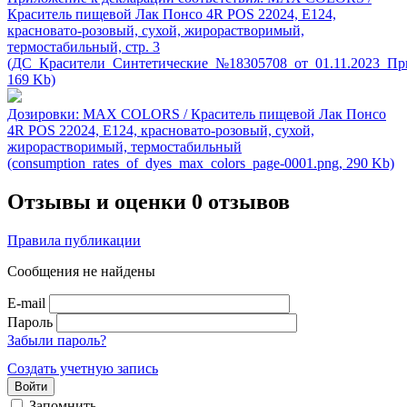
Краситель пищевой Лак Понсо 4R POS 22024, Е124,
красновато-розовый, сухой, жирорастворимый,
термостабильный, стр. 3
(ДС_Красители_Синтетические_№18305708_от_01.11.2023_Пр
169 Kb)
Дозировки: MAX COLORS / Краситель пищевой Лак Понсо
4R POS 22024, Е124, красновато-розовый, сухой,
жирорастворимый, термостабильный
(consumption_rates_of_dyes_max_colors_page-0001.png, 290 Kb)
Отзывы и оценки
0 отзывов
Правила публикации
Сообщения не найдены
E-mail
Пароль
Забыли пароль?
Создать учетную запись
Войти
Запомнить