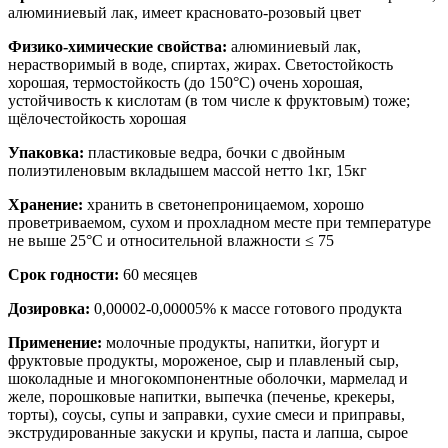
алюминиевый лак, имеет красновато-розовый цвет
Физико-химические свойства:
алюминиевый лак,
нерастворимый в воде, спиртах, жирах. Светостойкость
хорошая, термостойкость (до 150°С) очень хорошая,
устойчивость к кислотам (в том числе к фруктовым) тоже;
щёлочестойкость хорошая
Упаковка:
пластиковые ведра, бочки с двойным
полиэтиленовым вкладышем массой нетто 1кг, 15кг
Хранение:
хранить в светонепроницаемом, хорошо
проветриваемом, сухом и прохладном месте при температуре
не выше 25°С и относительной влажности ≤ 75
Срок годности:
60 месяцев
Дозировка:
0,00002-0,00005% к массе готового продукта
Применение:
молочные продукты, напитки, йогурт и
фруктовые продукты, мороженое, сыр и плавленый сыр,
шоколадные и многокомпонентные оболочки, мармелад и
желе, порошковые напитки, выпечка (печенье, крекеры,
торты), соусы, супы и заправки, сухие смеси и приправы,
экструдированные закуски и крупы, паста и лапша, сырое