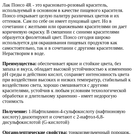
Лак Понсо 4R - это красновато-розовый краситель,
используемый в основном в качестве пищевого красителя.
Понсо открывает целую палитру различных цветов и их
оттенков. Сам по себе он имеет пунцовый цвет. Но в
сочетании с желтыми или оранжевыми красителями он дает
коричневую окраску. В смешении с синими красителями
образуется фиолетовый цвет. Понсо сегодня широко
используется для окрашивания пищевых продуктов как
самостоятельно, так и в сочетании с другими красителями.
Нерастворим в воде.
Преимущества:
обеспечивает яркие и стойкие цвета, без
запаха и вкуса, обладает высокой устойчивостью к изменению
pH среды и действию кислот, сохраняет интенсивность цвета
при воздействии высоких и низких температур, стабильный к
воздействию света, хорошо смешивается с другими
красителями, устойчив к любым условиям технологической
обработки и длительному хранению - имеет недорогую
стоимость
Получение:
1-Нафтиламин-4-сульфокислоту (нафтионовую
кислоту) диазотируют и сочетают с 2-нафтол-6,8-
дисульфокислотой (G-кислотой)
Органолептические свойства:
тонкоизмельченный порошок,