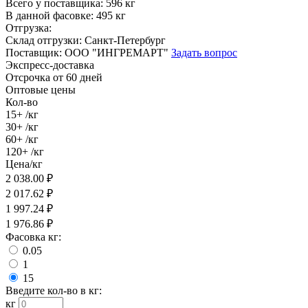
Всего у поставщика:
596 кг
В данной фасовке:
495 кг
Отгрузка:
Склад отгрузки:
Санкт-Петербург
Поставщик:
ООО "ИНГРЕМАРТ"
Задать вопрос
Экспресс-доставка
Отсрочка от 60 дней
Оптовые цены
Кол-во
15+
/кг
30+
/кг
60+
/кг
120+
/кг
Цена/кг
2 038.00
₽
2 017.62
₽
1 997.24
₽
1 976.86
₽
Фасовка кг:
0.05
1
15
Введите кол-во в кг:
кг