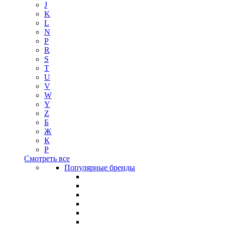
J
K
L
N
P
R
S
T
U
V
W
Y
Z
Б
Ж
К
Р
Смотреть все
Популярные бренды