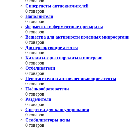
0 товаров
Синергисты антиокислителей
0 товаров
Наполнители
0 товаров
Ферменты и ферментные препараты
0 товаров
Вещества для активности полезных микроорган
0 товаров
Диспергирующие агенты
0 товаров
Катализаторы гидролиза и инверсии
0 товаров
Отбеливатели
0 товаров
Пеногасители и антивспенивающие агенты
0 товаров
Плёнкообразователи
0 товаров
Разделители
0 товаров
Средства для капсулирования
0 товаров
Стабилизаторы пены
0 товаров