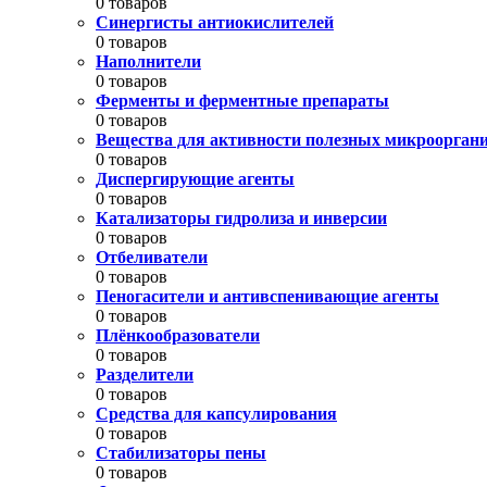
0 товаров
Синергисты антиокислителей
0 товаров
Наполнители
0 товаров
Ферменты и ферментные препараты
0 товаров
Вещества для активности полезных микроорган
0 товаров
Диспергирующие агенты
0 товаров
Катализаторы гидролиза и инверсии
0 товаров
Отбеливатели
0 товаров
Пеногасители и антивспенивающие агенты
0 товаров
Плёнкообразователи
0 товаров
Разделители
0 товаров
Средства для капсулирования
0 товаров
Стабилизаторы пены
0 товаров