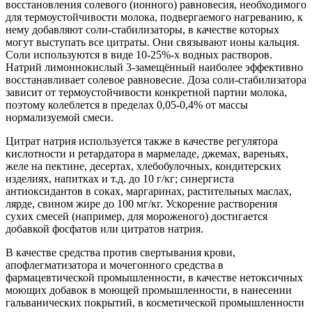
восстановления солевого (ионного) равновесия, необходимого
для термоустойчивости молока, подвергаемого нагреванию, к
нему добавляют соли-стабилизаторы, в качестве которых
могут выступать все цитраты. Они связывают ионы кальция.
Соли используются в виде 10-25%-х водных растворов.
Натрий лимоннокислый 3-замещённый наиболее эффективно
восстанавливает солевое равновесие. Доза соли-стабилизатора
зависит от термоустойчивости конкретной партии молока,
поэтому колеблется в пределах 0,05-0,4% от массы
нормализуемой смеси.
Цитрат натрия используется также в качестве регулятора
кислотности и ретардатора в мармеладе, джемах, вареньях,
желе на пектине, десертах, хлебобулочных, кондитерских
изделиях, напитках и т.д. до 10 г/кг; синергиста
антиоксидантов в соках, маргаринах, растительных маслах,
лярде, свином жире до 100 мг/кг. Ускорение растворения
сухих смесей (например, для мороженого) достигается
добавкой фосфатов или цитратов натрия.
В качестве средства против свертывания крови,
апофлегматизатора и мочегонного средства в
фармацевтической промышленности, в качестве нетоксичных
моющих добавок в моющей промышленности, в нанесении
гальванических покрытий, в косметической промышленности