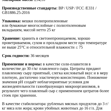
Производственные стандарты
: BP / USP / FCC /E331 /
GB1886.25-2016
Упаковка:
мешки полипропиленовые
или бумажные многослойные с полиэтиленовым
вкладышем, массой нетто 25 кг
Хранение:
хранить в светонепроницаемом, хорошо
проветриваемом, сухом и прохладном месте при температуре
не выше 25°С и относительной влажности ≤ 75
Срок годности:
36 месяцев
Применение и нормы:
в качестве соли-плавителя в
количестве до 30 г/кг плавленого сыра. Цитраты придают
плавленому сыру приятный, слегка кисловатый вкус и в меру
плотную, достаточно эластичную консистенцию. Понижение
значения рН создаёт неблагоприятные условия для
жизнедеятельности газообразующих микроорганизмов, в
результате чего плавленый сыр с применением цитратов более
стоек при хранении.
В качестве стабилизатора: рубленых мясных продуктов до 3 г/
кг мяса или жира; крови убойных животных до 16 г/л. Для