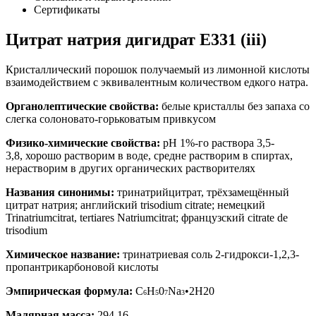
Сертификаты
Цитрат натрия дигидрат E331 (iii)
Кристаллический порошок получаемый из лимонной кислоты
взаимодействием с эквивалентным количеством едкого натра.
Органолептические свойства
:
белые кристаллы без запаха со
слегка солоновато-горьковатым привкусом
Физико-хи
мические свойства:
pН 1%-го раствора 3,5-
3,8, хорошо растворим в воде, средне растворим в спиртах,
нерастворим в других органических растворителях
Названия синонимы:
тринатрийцитрат, трёхзамещённый
цитрат натрия; английский trisodium citrate; немецкий
Trinatriumcitrat, tertiares Natriumcitrat; французский citrate de
trisodium
Химическое название:
тринатриевая соль 2-гидрокси-1,2,3-
пропантрикарбоновой кислоты
Эмпирическая формула:
C
H
0
Na
•2Н20
6
5
7
3
Малярная масса:
294,16