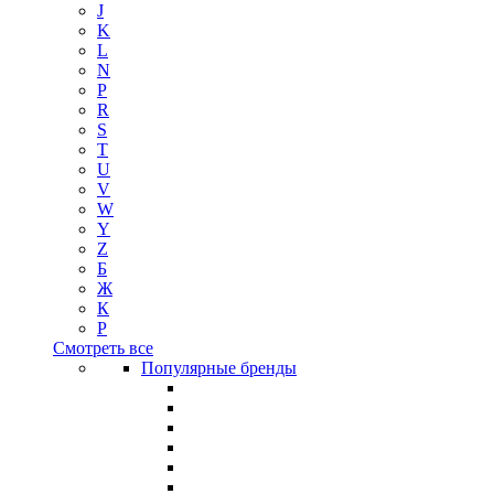
J
K
L
N
P
R
S
T
U
V
W
Y
Z
Б
Ж
К
Р
Смотреть все
Популярные бренды