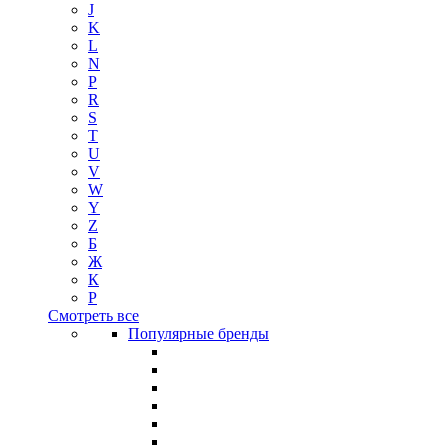
J
K
L
N
P
R
S
T
U
V
W
Y
Z
Б
Ж
К
Р
Смотреть все
Популярные бренды