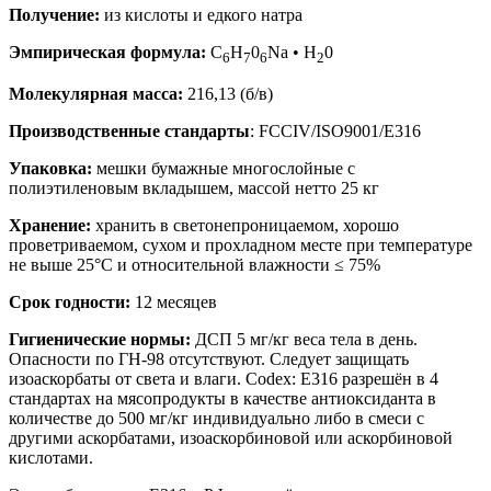
Получение:
из кислоты и едкого натра
Эмпирическая формула:
C
H
0
Na • H
0
6
7
6
2
Молекулярная масса:
216,13 (б/в)
Производственные стандарты
: FCCIV/ISO9001/E316
Упаковка:
мешки бумажные многослойные с
полиэтиленовым вкладышем, массой нетто 25 кг
Хранение:
хранить в светонепроницаемом, хорошо
проветриваемом, сухом и прохладном месте при температуре
не выше 25°С и относительной влажности ≤ 75%
Срок годности:
12 месяцев
Гигиенические нормы:
ДСП 5 мг/кг веса тела в день.
Опасности по ГН-98 отсутствуют. Следует защищать
изоаскорбаты от света и влаги. Codex: Е316 разрешён в 4
стандартах на мясопродукты в качестве антиоксиданта в
количестве до 500 мг/кг индивидуально либо в смеси с
другими аскорбатами, изоаскорбиновой или аскорбиновой
кислотами.