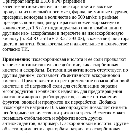
Эриторбат натрия Е316 в РФ разрешён в
качестве антиокислителя и фиксатора цвета в мясные
продукты из измельчённого мяса, фарша, ветчинные изделия,
пресервы, консервы в количестве до 500 мг/кг, в рыбные
пресервы, консервы, рыбу с красной кожей мороженую в
количестве до 1,5 г/кг индивидуально или в комбинации с
другими изо- аскорбатами в пересчете на изоаскорбиновую
кислоту (п. 3.4.8 СанПиН 2.3.2.1293-03); в качестве фиксатора
цвета в напитки безалкогольные и алкогольные в количестве
согласно ТИ.
Применение:
изоаскорбиновая кислота и её соли проявляют
такое же антиокислительное действие, как аскорбиновая
кислота и аскорбаты. Витаминная активность отсутствует, по
другим данным, составляет 5% активности аскорбиновой
кислоты. Представляет интерес применение изоаскорбиновой
кислоты и её натриевой соли для стабилизации окраски
мясопродуктов и колбасных изделий, для предотвращения
окисления жиров в рыбопродуктах, а также потемнения
фруктов, овощей и продуктов их переработки. Добавка
изоаскорбата натрия e316 в мясопродукты позволяет снизить
необходимое количество нитритов на треть. В смесях может
повышать стабильность и эффективность других
антиоксидантов, например, L-аскорбиновой кислоты. Другие
области применения эриторбата натрия: изоаскорбиновая