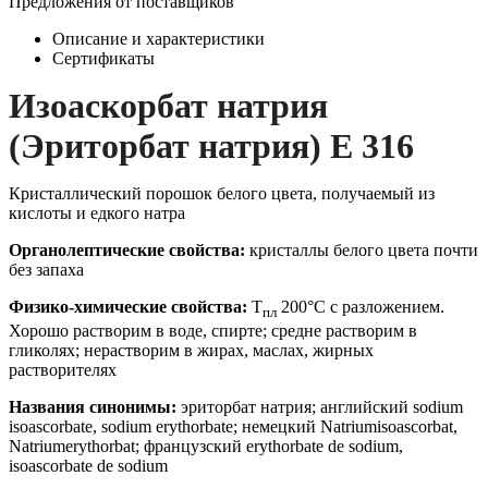
Предложения от поставщиков
Описание и характеристики
Сертификаты
Изоаскорбат натрия
(Эриторбат натрия) Е 316
Кристаллический порошок белого цвета, получаемый из
кислоты и едкого натра
Органолептические свойства:
кристаллы белого цвета почти
без запаха
Физико-химические свойства:
Т
200°С с разложением.
пл
Хорошо растворим в воде, спирте; средне растворим в
гликолях; нерастворим в жирах, маслах, жирных
растворителях
Названия синонимы:
эриторбат натрия; английский sodium
isoascorbate, sodium erythorbate; немецкий Natriumisoascorbat,
Natriumerythorbat; французский erythorbate de sodium,
isoascorbate de sodium