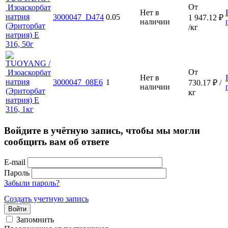
От
Нет в
3000047_D474
0.05
1 947.12
₽
наличии
/кг
От
Нет в
3000047_08E6
1
730.17
₽
/
наличии
кг
Войдите в учётную запись, чтобы мы могли
сообщить вам об ответе
E-mail
Пароль
Забыли пароль?
Создать учетную запись
Войти
Запомнить