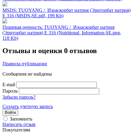
MSDS: TUOYANG / Изоаскорбат натрия (Эриторбат натрия)
Е 316 (MSDS-SE.pdf, 199 Kb)
Пищевая ценность: TUOYANG / Изоаскорбат натрия
(Эриторбат натрия) Е 316 (Nutritional_Information-SE.png,
118 Kb)
Отзывы и оценки
0 отзывов
Правила публикации
Сообщения не найдены
E-mail
Пароль
Забыли пароль?
Создать учетную запись
Войти
Запомнить
Написать отзыв
Покупателям