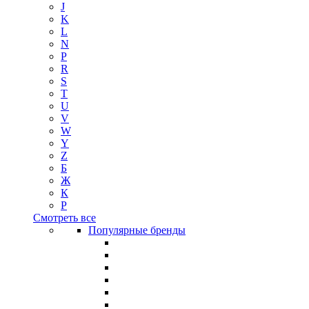
J
K
L
N
P
R
S
T
U
V
W
Y
Z
Б
Ж
К
Р
Смотреть все
Популярные бренды